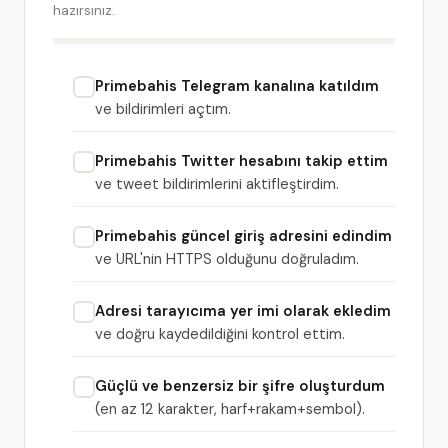
hazırsınız.
Primebahis Telegram kanalına katıldım
ve bildirimleri açtım.
Primebahis Twitter hesabını takip ettim
ve tweet bildirimlerini aktifleştirdim.
Primebahis güncel giriş adresini edindim
ve URL'nin HTTPS olduğunu doğruladım.
Adresi tarayıcıma yer imi olarak ekledim
ve doğru kaydedildiğini kontrol ettim.
Güçlü ve benzersiz bir şifre oluşturdum
(en az 12 karakter, harf+rakam+sembol).