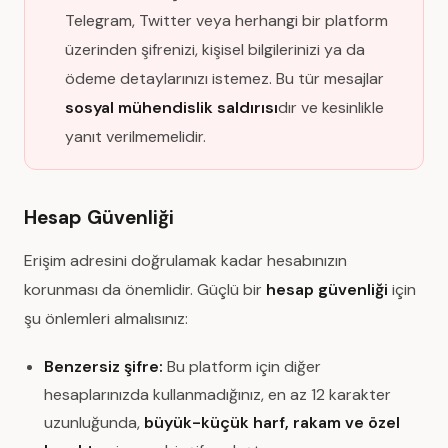
Telegram, Twitter veya herhangi bir platform
üzerinden şifrenizi, kişisel bilgilerinizi ya da
ödeme detaylarınızı istemez. Bu tür mesajlar
sosyal mühendislik saldırısı
dır ve kesinlikle
yanıt verilmemelidir.
Hesap Güvenliği
Erişim adresini doğrulamak kadar hesabınızın
korunması da önemlidir. Güçlü bir
hesap güvenliği
için
şu önlemleri almalısınız:
Benzersiz şifre:
Bu platform için diğer
hesaplarınızda kullanmadığınız, en az 12 karakter
uzunluğunda,
büyük-küçük harf, rakam ve özel