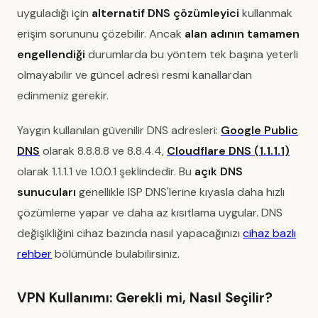
uyguladığı için
alternatif DNS çözümleyici
kullanmak
erişim sorununu çözebilir. Ancak
alan adının tamamen
engellendiği
durumlarda bu yöntem tek başına yeterli
olmayabilir ve güncel adresi resmi kanallardan
edinmeniz gerekir.
Yaygın kullanılan güvenilir DNS adresleri:
Google Public
DNS
olarak 8.8.8.8 ve 8.8.4.4,
Cloudflare DNS (1.1.1.1)
olarak 1.1.1.1 ve 1.0.0.1 şeklindedir. Bu
açık DNS
sunucuları
genellikle ISP DNS'lerine kıyasla daha hızlı
çözümleme yapar ve daha az kısıtlama uygular. DNS
değişikliğini cihaz bazında nasıl yapacağınızı
cihaz bazlı
rehber
bölümünde bulabilirsiniz.
VPN Kullanımı: Gerekli mi, Nasıl Seçilir?