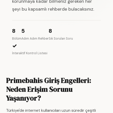
korunmaya kadar bilmeniz gereken her
şeyi bu kapsamlı rehberde bulacaksınız.
8
5
8
Bölüm
Adım Adım Rehber
Sık Sorulan Soru
✓
İnteraktif Kontrol Listesi
Primebahis Giriş Engelleri:
Neden Erişim Sorunu
Yaşanıyor?
Türkiye'de internet kullanıcıları uzun süredir çeşitli