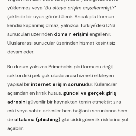
yüklenmez veya "
Bu siteye erişim engellenmiştir
"
şeklinde bir uyarı görüntülenir. Ancak platformun
kendisi kapanmış olmaz; yalnızca Türkiye'deki DNS
sunucuları üzerinden
domain erişimi
engellenir.
Uluslararası sunucular üzerinden hizmet kesintisiz
devam eder.
Bu durum yalnızca Primebahis platformunu değil,
sektördeki pek çok uluslararası hizmeti etkileyen
yapısal bir
internet erişim sorunu
dur. Kullanıcılar
açısından en kritik husus,
güncel ve gerçek giriş
adresini
güvenilir bir kaynaktan temin etmektir; zira
eski veya sahte adresler hem bağlantı sorunlarına hem
de
oltalama (phishing)
gibi ciddi güvenlik risklerine yol
açabilir.