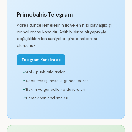
Primebahis Telegram
Adres güncellemelerinin ilk ve en hızlı paylaşıldığı
birincil resmi kanaldır. Anlık bildirim altyapısıyla
değişikliklerden saniyeler içinde haberdar
olursunuz.
Telegram Kanalını Aç
Anlık push bildirimleri
Sabitlenmiş mesajla güncel adres
Bakım ve güncelleme duyuruları
Destek yönlendirmeleri