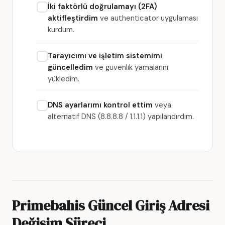
İki faktörlü doğrulamayı (2FA)
aktifleştirdim
ve authenticator uygulaması
kurdum.
Tarayıcımı ve işletim sistemimi
güncelledim
ve güvenlik yamalarını
yükledim.
DNS ayarlarımı kontrol ettim
veya
alternatif DNS (8.8.8.8 / 1.1.1.1) yapılandırdım.
Primebahis Güncel Giriş Adresi
Değişim Süreci