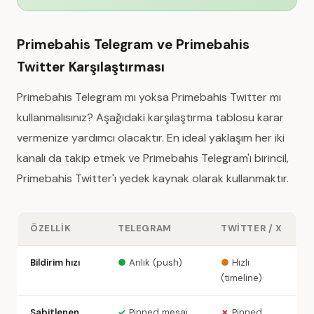
Primebahis Telegram ve Primebahis
Twitter Karşılaştırması
Primebahis Telegram mı yoksa Primebahis Twitter mı
kullanmalısınız? Aşağıdaki karşılaştırma tablosu karar
vermenize yardımcı olacaktır. En ideal yaklaşım her iki
kanalı da takip etmek ve Primebahis Telegram'ı birincil,
Primebahis Twitter'ı yedek kaynak olarak kullanmaktır.
ÖZELLIK
TELEGRAM
TWITTER / X
Bildirim hızı
●
Anlık (push)
●
Hızlı
(timeline)
Sabitlenen
✓
Pinned mesaj
✗
Pinned