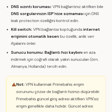
DNS sızıntı koruması:
VPN bağlantınız aktifken bile
DNS sorgularınızın ISP'nize sızmaması
için DNS
leak protection özelliğini kontrol edin.
Kill switch:
VPN bağlantısı koptuğunda
internet
erişimini otomatik kesen
bu özellik, anlık veri
ifşalarını önler.
Sunucu konumu:
Bağlantı hızı kaybını
en aza
indirmek için coğrafi olarak yakın sunucuları (örn.
Almanya, Hollanda) tercih edin.
Not:
VPN kullanmak Primebahis erişim
⚠️
sorununu çözse de bağlantı hızınızı düşürebilir.
Primebahis güncel giriş adresi aktifken VPN'siz
erişim genellikle daha hızlıdır. Güncel adresi