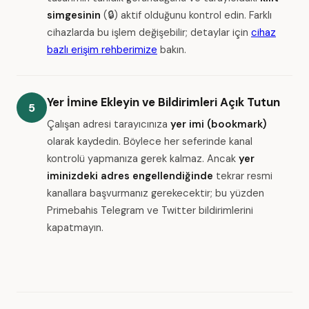
simgesinin
(🔒) aktif olduğunu kontrol edin. Farklı
cihazlarda bu işlem değişebilir; detaylar için
cihaz
bazlı erişim rehberimize
bakın.
Yer İmine Ekleyin ve Bildirimleri Açık Tutun
Çalışan adresi tarayıcınıza
yer imi (bookmark)
olarak kaydedin. Böylece her seferinde kanal
kontrolü yapmanıza gerek kalmaz. Ancak
yer
iminizdeki adres engellendiğinde
tekrar resmi
kanallara başvurmanız gerekecektir; bu yüzden
Primebahis Telegram ve Twitter bildirimlerini
kapatmayın.