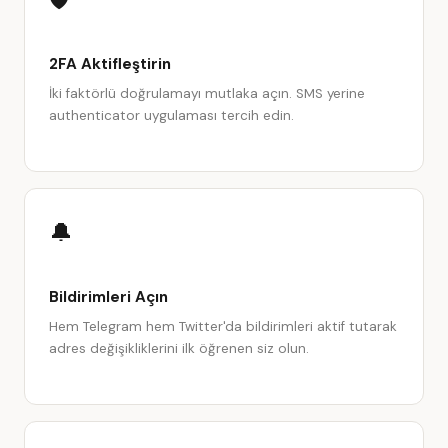
2FA Aktifleştirin
İki faktörlü doğrulamayı mutlaka açın. SMS yerine
authenticator uygulaması tercih edin.
🔔
Bildirimleri Açın
Hem Telegram hem Twitter'da bildirimleri aktif tutarak
adres değişikliklerini ilk öğrenen siz olun.