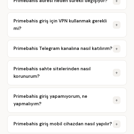
Primebahis adresi neden sürekli değişiyor?
+
Primebahis giriş için VPN kullanmak gerekli
+
mi?
Primebahis Telegram kanalına nasıl katılırım?
+
Primebahis sahte sitelerinden nasıl
+
korunurum?
Primebahis giriş yapamıyorum, ne
+
yapmalıyım?
Primebahis giriş mobil cihazdan nasıl yapılır?
+