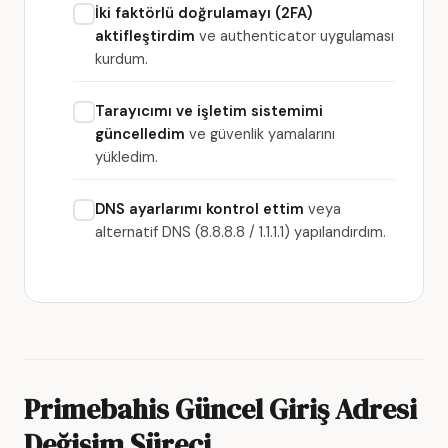
İki faktörlü doğrulamayı (2FA)
aktifleştirdim
ve authenticator uygulaması
kurdum.
Tarayıcımı ve işletim sistemimi
güncelledim
ve güvenlik yamalarını
yükledim.
DNS ayarlarımı kontrol ettim
veya
alternatif DNS (8.8.8.8 / 1.1.1.1) yapılandırdım.
Primebahis Güncel Giriş Adresi
Değişim Süreci