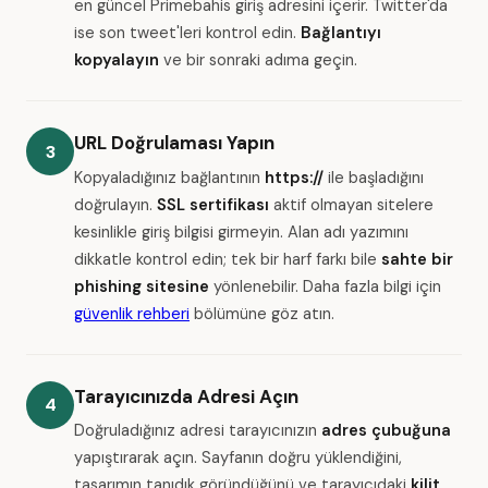
en güncel Primebahis giriş adresini içerir. Twitter'da
ise son tweet'leri kontrol edin.
Bağlantıyı
kopyalayın
ve bir sonraki adıma geçin.
URL Doğrulaması Yapın
Kopyaladığınız bağlantının
https://
ile başladığını
doğrulayın.
SSL sertifikası
aktif olmayan sitelere
kesinlikle giriş bilgisi girmeyin. Alan adı yazımını
dikkatle kontrol edin; tek bir harf farkı bile
sahte bir
phishing sitesine
yönlenebilir. Daha fazla bilgi için
güvenlik rehberi
bölümüne göz atın.
Tarayıcınızda Adresi Açın
Doğruladığınız adresi tarayıcınızın
adres çubuğuna
yapıştırarak açın. Sayfanın doğru yüklendiğini,
tasarımın tanıdık göründüğünü ve tarayıcıdaki
kilit