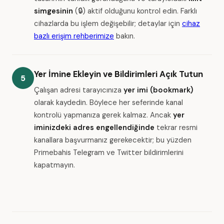
simgesinin
(🔒) aktif olduğunu kontrol edin. Farklı
cihazlarda bu işlem değişebilir; detaylar için
cihaz
bazlı erişim rehberimize
bakın.
Yer İmine Ekleyin ve Bildirimleri Açık Tutun
Çalışan adresi tarayıcınıza
yer imi (bookmark)
olarak kaydedin. Böylece her seferinde kanal
kontrolü yapmanıza gerek kalmaz. Ancak
yer
iminizdeki adres engellendiğinde
tekrar resmi
kanallara başvurmanız gerekecektir; bu yüzden
Primebahis Telegram ve Twitter bildirimlerini
kapatmayın.