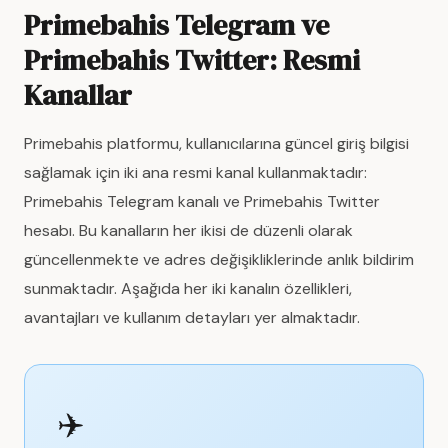
Primebahis Telegram ve
Primebahis Twitter: Resmi
Kanallar
Primebahis platformu, kullanıcılarına güncel giriş bilgisi
sağlamak için iki ana resmi kanal kullanmaktadır:
Primebahis Telegram kanalı ve Primebahis Twitter
hesabı. Bu kanalların her ikisi de düzenli olarak
güncellenmekte ve adres değişikliklerinde anlık bildirim
sunmaktadır. Aşağıda her iki kanalın özellikleri,
avantajları ve kullanım detayları yer almaktadır.
✈️