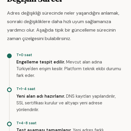
Adres değişikliği sürecinde neler yaşandığını anlamak,
sonraki değişikliklere daha hızlı uyum sağlamanıza
yardımcı olur. Aşağıda tipik bir güncelleme sürecinin
zaman çizelgesini bulabilirsiniz.
T+0 saat
Engelleme tespit edilir.
Mevcut alan adına
Türkiye'den erişim kesilir. Platform teknik ekibi durumu
fark eder.
T+1-4 saat
Yeni alan adı hazırlanır.
DNS kayıtları yapılandırılır,
SSL sertifikası kurulur ve altyapı yeni adrese
yönlendirilir.
T+4-8 saat
Test aşaması tamamlanır.
Yeni adres farklı