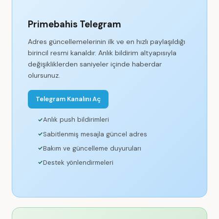
Primebahis Telegram
Adres güncellemelerinin ilk ve en hızlı paylaşıldığı
birincil resmi kanaldır. Anlık bildirim altyapısıyla
değişikliklerden saniyeler içinde haberdar
olursunuz.
Telegram Kanalını Aç
Anlık push bildirimleri
Sabitlenmiş mesajla güncel adres
Bakım ve güncelleme duyuruları
Destek yönlendirmeleri