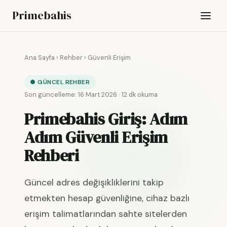
Primebahis
Ana Sayfa
›
Rehber
› Güvenli Erişim
● GÜNCEL REHBER
Son güncelleme: 16 Mart 2026 · 12 dk okuma
Primebahis Giriş: Adım
Adım Güvenli Erişim
Rehberi
Güncel adres değişikliklerini takip
etmekten hesap güvenliğine, cihaz bazlı
erişim talimatlarından sahte sitelerden