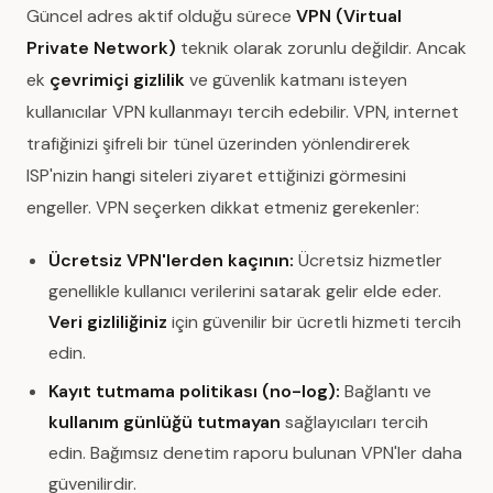
Güncel adres aktif olduğu sürece
VPN (Virtual
Private Network)
teknik olarak zorunlu değildir. Ancak
ek
çevrimiçi gizlilik
ve güvenlik katmanı isteyen
kullanıcılar VPN kullanmayı tercih edebilir. VPN, internet
trafiğinizi şifreli bir tünel üzerinden yönlendirerek
ISP'nizin hangi siteleri ziyaret ettiğinizi görmesini
engeller. VPN seçerken dikkat etmeniz gerekenler:
Ücretsiz VPN'lerden kaçının:
Ücretsiz hizmetler
genellikle kullanıcı verilerini satarak gelir elde eder.
Veri gizliliğiniz
için güvenilir bir ücretli hizmeti tercih
edin.
Kayıt tutmama politikası (no-log):
Bağlantı ve
kullanım günlüğü tutmayan
sağlayıcıları tercih
edin. Bağımsız denetim raporu bulunan VPN'ler daha
güvenilirdir.