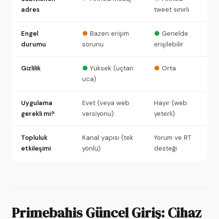
adres
tweet sınırlı
Engel
●
Bazen erişim
●
Genelde
durumu
sorunu
erişilebilir
Gizlilik
●
Yüksek (uçtan
●
Orta
uca)
Uygulama
Evet (veya web
Hayır (web
gerekli mi?
versiyonu)
yeterli)
Topluluk
Kanal yapısı (tek
Yorum ve RT
etkileşimi
yönlü)
desteği
Primebahis Güncel Giriş: Cihaz