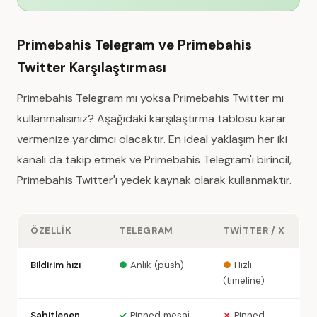
Primebahis Telegram ve Primebahis
Twitter Karşılaştırması
Primebahis Telegram mı yoksa Primebahis Twitter mı
kullanmalısınız? Aşağıdaki karşılaştırma tablosu karar
vermenize yardımcı olacaktır. En ideal yaklaşım her iki
kanalı da takip etmek ve Primebahis Telegram'ı birincil,
Primebahis Twitter'ı yedek kaynak olarak kullanmaktır.
ÖZELLIK
TELEGRAM
TWITTER / X
Bildirim hızı
●
Anlık (push)
●
Hızlı
(timeline)
Sabitlenen
✓
Pinned mesaj
✗
Pinned