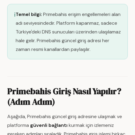
Temel bilgi:
Primebahis erişim engellemeleri alan
ℹ️
adı seviyesindedir. Platform kapanmaz, sadece
Türkiye'deki DNS sunucuları üzerinden ulaşılamaz
hale gelir. Primebahis güncel giriş adresi her
zaman resmi kanallardan paylaşılır.
Primebahis Giriş Nasıl Yapılır?
(Adım Adım)
Aşağıda, Primebahis güncel giriş adresine ulaşmak ve
platforma
güvenli bağlantı
kurmak için izlemeniz
gereken adımları sıraladık. Primebahis giriş işlemi birkaç