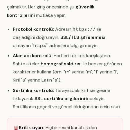
çalmaktır. Her giriş öncesinde şu
güvenlik
kontrollerini
mutlaka yapın:
Protokol kontrolü:
Adresin
ile
https://
başladığını doğrulayın.
SSL/TLS şifrelemesi
olmayan "http://" adreslere bilgi girmeyin.
Alan adı kontrolü:
Harfleri tek tek karşılaştırın.
Sahte siteler
homograf saldırısı
ile benzer görünen
karakterler kullanır (örn. "rn" yerine "m", "1" yerine "l",
Kiril "а" yerine Latin "a").
Sertifika kontrolü:
Tarayıcıdaki kilit simgesine
tıklayarak
SSL sertifika bilgilerini
inceleyin.
Sertifikanın geçerli ve güncel olduğundan emin olun.
Kritik uyarı:
Hiçbir resmi kanal sizden
🚨