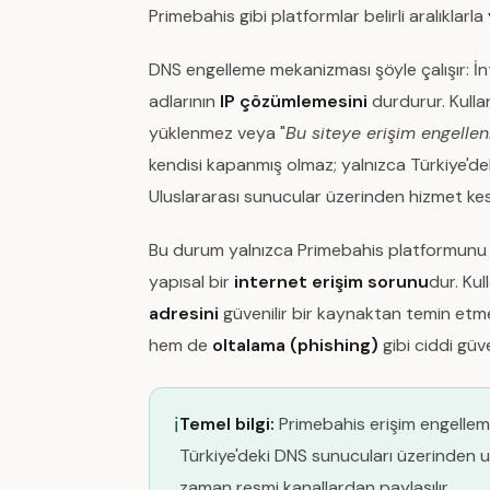
Primebahis gibi platformlar belirli aralıklarla
DNS engelleme mekanizması şöyle çalışır: İnte
adlarının
IP çözümlemesini
durdurur. Kulla
yüklenmez veya "
Bu siteye erişim engellen
kendisi kapanmış olmaz; yalnızca Türkiye'd
Uluslararası sunucular üzerinden hizmet kes
Bu durum yalnızca Primebahis platformunu d
yapısal bir
internet erişim sorunu
dur. Kul
adresini
güvenilir bir kaynaktan temin etme
hem de
oltalama (phishing)
gibi ciddi güve
Temel bilgi:
Primebahis erişim engellem
ℹ️
Türkiye'deki DNS sunucuları üzerinden ul
zaman resmi kanallardan paylaşılır.