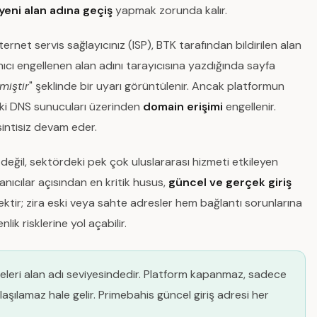
yeni alan adına geçiş
yapmak zorunda kalır.
rnet servis sağlayıcınız (ISP), BTK tarafından bildirilen alan
nıcı engellenen alan adını tarayıcısına yazdığında sayfa
miştir
" şeklinde bir uyarı görüntülenir. Ancak platformun
eki DNS sunucuları üzerinden
domain erişimi
engellenir.
intisiz devam eder.
eğil, sektördeki pek çok uluslararası hizmeti etkileyen
lanıcılar açısından en kritik husus,
güncel ve gerçek giriş
ktir; zira eski veya sahte adresler hem bağlantı sorunlarına
nlik risklerine yol açabilir.
eleri alan adı seviyesindedir. Platform kapanmaz, sadece
aşılamaz hale gelir. Primebahis güncel giriş adresi her