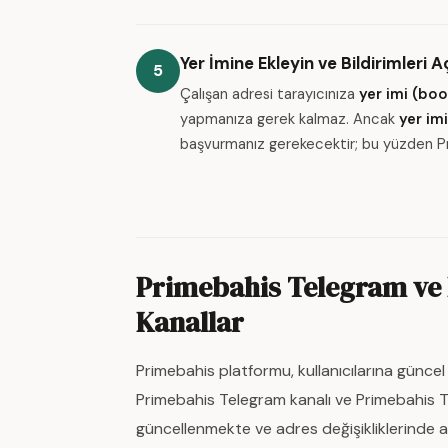
Yer İmine Ekleyin ve Bildirimleri 
Çalışan adresi tarayıcınıza
yer imi (bo
yapmanıza gerek kalmaz. Ancak
yer im
başvurmanız gerekecektir; bu yüzden Pr
Primebahis Telegram ve 
Kanallar
Primebahis platformu, kullanıcılarına güncel g
Primebahis Telegram kanalı ve Primebahis Twi
güncellenmekte ve adres değişikliklerinde anl