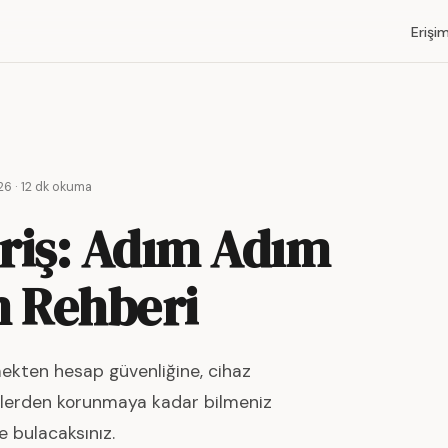
Erişi
6 · 12 dk okuma
riş: Adım Adım
m Rehberi
mekten hesap güvenliğine, cihaz
telerden korunmaya kadar bilmeniz
 bulacaksınız.