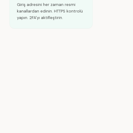
Giriş adresini her zaman resmi
kanallardan edinin. HTTPS kontrolü
yapın. 2FA'yı aktifleştirin.