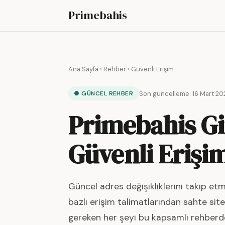
Primebahis
Ana Sayfa
›
Rehber
› Güvenli Erişim
Son güncelleme: 16 Mart 202
● GÜNCEL REHBER
Primebahis Gi
Güvenli Erişi
Güncel adres değişikliklerini takip et
bazlı erişim talimatlarından sahte si
gereken her şeyi bu kapsamlı rehberde