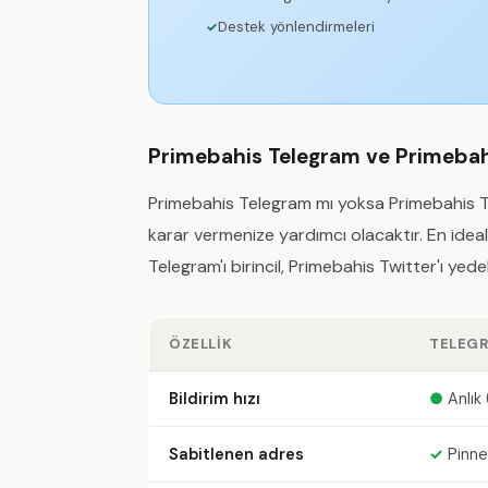
Destek yönlendirmeleri
Primebahis Telegram ve Primebahi
Primebahis Telegram mı yoksa Primebahis Tw
karar vermenize yardımcı olacaktır. En ideal
Telegram'ı birincil, Primebahis Twitter'ı yed
ÖZELLIK
TELEG
Bildirim hızı
●
Anlık
Sabitlenen adres
✓
Pinne