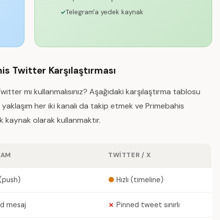
Telegram'a yedek kaynak
s Twitter Karşılaştırması
itter mı kullanmalısınız? Aşağıdaki karşılaştırma tablosu
 yaklaşım her iki kanalı da takip etmek ve Primebahis
ek kaynak olarak kullanmaktır.
RAM
TWITTER / X
 (push)
●
Hızlı (timeline)
d mesaj
✗
Pinned tweet sınırlı