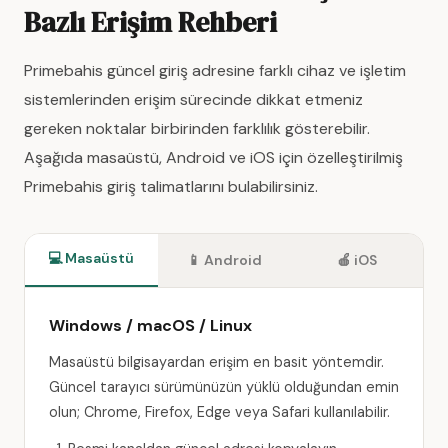
Bazlı Erişim Rehberi
Primebahis güncel giriş adresine farklı cihaz ve işletim
sistemlerinden erişim sürecinde dikkat etmeniz
gereken noktalar birbirinden farklılık gösterebilir.
Aşağıda masaüstü, Android ve iOS için özelleştirilmiş
Primebahis giriş talimatlarını bulabilirsiniz.
💻 Masaüstü
📱 Android
🍎 iOS
Windows / macOS / Linux
Masaüstü bilgisayardan erişim en basit yöntemdir.
Güncel tarayıcı sürümünüzün yüklü olduğundan emin
olun; Chrome, Firefox, Edge veya Safari kullanılabilir.