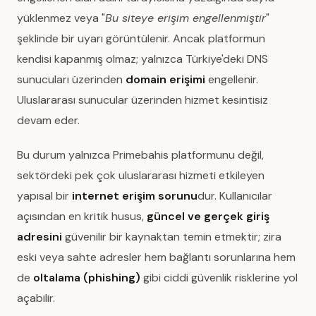
yüklenmez veya "
Bu siteye erişim engellenmiştir
"
şeklinde bir uyarı görüntülenir. Ancak platformun
kendisi kapanmış olmaz; yalnızca Türkiye'deki DNS
sunucuları üzerinden
domain erişimi
engellenir.
Uluslararası sunucular üzerinden hizmet kesintisiz
devam eder.
Bu durum yalnızca Primebahis platformunu değil,
sektördeki pek çok uluslararası hizmeti etkileyen
yapısal bir
internet erişim sorunu
dur. Kullanıcılar
açısından en kritik husus,
güncel ve gerçek giriş
adresini
güvenilir bir kaynaktan temin etmektir; zira
eski veya sahte adresler hem bağlantı sorunlarına hem
de
oltalama (phishing)
gibi ciddi güvenlik risklerine yol
açabilir.