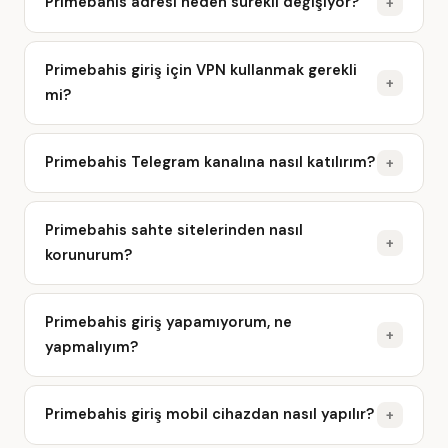
Primebahis adresi neden sürekli değişiyor?
+
Primebahis giriş için VPN kullanmak gerekli
+
mi?
Primebahis Telegram kanalına nasıl katılırım?
+
Primebahis sahte sitelerinden nasıl
+
korunurum?
Primebahis giriş yapamıyorum, ne
+
yapmalıyım?
Primebahis giriş mobil cihazdan nasıl yapılır?
+