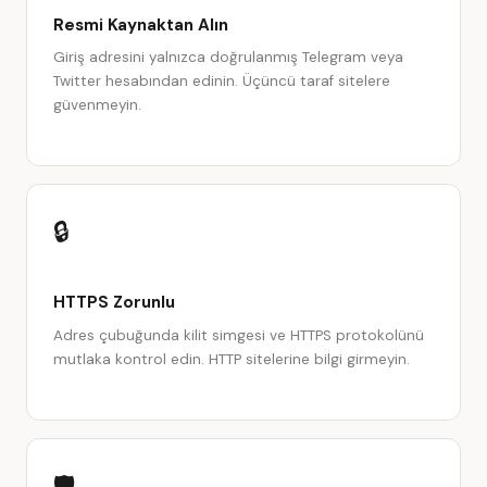
Resmi Kaynaktan Alın
Giriş adresini yalnızca doğrulanmış Telegram veya
Twitter hesabından edinin. Üçüncü taraf sitelere
güvenmeyin.
🔒
HTTPS Zorunlu
Adres çubuğunda kilit simgesi ve HTTPS protokolünü
mutlaka kontrol edin. HTTP sitelerine bilgi girmeyin.
🛡️