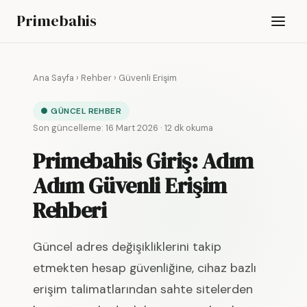
Primebahis
Ana Sayfa
›
Rehber
› Güvenli Erişim
● GÜNCEL REHBER
Son güncelleme: 16 Mart 2026 · 12 dk okuma
Primebahis Giriş: Adım
Adım Güvenli Erişim
Rehberi
Güncel adres değişikliklerini takip
etmekten hesap güvenliğine, cihaz bazlı
erişim talimatlarından sahte sitelerden