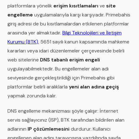
platformlara yönelik
erişim kısıtlamaları
ve
site
engelleme
uygulamalarıyla karşı karşıyadır. Primebahis
giriş adresi de bu kısıtlamalardan etkilenen platformlar
arasında yer almaktadır.
Bilgi Teknolojileri ve İletişim
Kurumu (BTK)
, 5651 sayılı kanun kapsamında mahkeme
kararları veya idari düzenlemeler çerçevesinde belirli
web sitelerine
DNS tabanlı erişim engeli
uygulayabilmektedir. Bu engellemeler alan adı
seviyesinde gerçekleştirildiği için Primebahis gibi
platformlar belirli aralıklarla
yeni alan adına geçiş
yapmak zorunda kalır.
DNS engelleme mekanizması şöyle çalışır: İnternet
servis sağlayıcınız (ISP), BTK tarafından bildirilen alan
adlarının
IP çözümlemesini
durdurur. Kullanıcı
engellenen alan adını tarayıcısına yazdığında sayfa