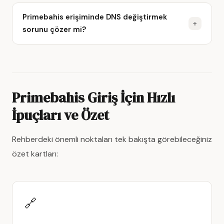
Primebahis erişiminde DNS değiştirmek
+
sorunu çözer mi?
Primebahis Giriş İçin Hızlı
İpuçları ve Özet
Rehberdeki önemli noktaları tek bakışta görebileceğiniz
özet kartları:
🔗