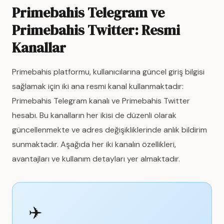
Primebahis Telegram ve
Primebahis Twitter: Resmi
Kanallar
Primebahis platformu, kullanıcılarına güncel giriş bilgisi
sağlamak için iki ana resmi kanal kullanmaktadır:
Primebahis Telegram kanalı ve Primebahis Twitter
hesabı. Bu kanalların her ikisi de düzenli olarak
güncellenmekte ve adres değişikliklerinde anlık bildirim
sunmaktadır. Aşağıda her iki kanalın özellikleri,
avantajları ve kullanım detayları yer almaktadır.
✈️