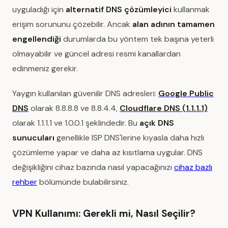
uyguladığı için
alternatif DNS çözümleyici
kullanmak
erişim sorununu çözebilir. Ancak
alan adının tamamen
engellendiği
durumlarda bu yöntem tek başına yeterli
olmayabilir ve güncel adresi resmi kanallardan
edinmeniz gerekir.
Yaygın kullanılan güvenilir DNS adresleri:
Google Public
DNS
olarak 8.8.8.8 ve 8.8.4.4,
Cloudflare DNS (1.1.1.1)
olarak 1.1.1.1 ve 1.0.0.1 şeklindedir. Bu
açık DNS
sunucuları
genellikle ISP DNS'lerine kıyasla daha hızlı
çözümleme yapar ve daha az kısıtlama uygular. DNS
değişikliğini cihaz bazında nasıl yapacağınızı
cihaz bazlı
rehber
bölümünde bulabilirsiniz.
VPN Kullanımı: Gerekli mi, Nasıl Seçilir?