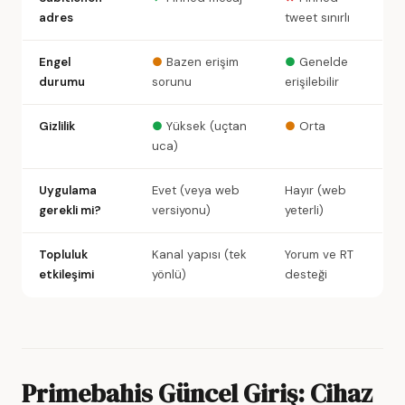
adres
tweet sınırlı
Engel
●
Bazen erişim
●
Genelde
durumu
sorunu
erişilebilir
Gizlilik
●
Yüksek (uçtan
●
Orta
uca)
Uygulama
Evet (veya web
Hayır (web
gerekli mi?
versiyonu)
yeterli)
Topluluk
Kanal yapısı (tek
Yorum ve RT
etkileşimi
yönlü)
desteği
Primebahis Güncel Giriş: Cihaz