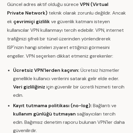
Güncel adres aktif olduğu sürece
VPN (Virtual
Private Network)
teknik olarak zorunlu değildir. Ancak
ek
çevrimiçi gizlilik
ve güvenlik katmanı isteyen
kullanıcılar VPN kullanmayı tercih edebilir. VPN, internet
trafiğinizi şifreli bir tünel üzerinden yönlendirerek
ISP'nizin hangi siteleri ziyaret ettiğinizi görmesini
engeller. VPN seçerken dikkat etmeniz gerekenler:
Ücretsiz VPN'lerden kaçının:
Ücretsiz hizmetler
genellikle kullanıcı verilerini satarak gelir elde eder.
Veri gizliliğiniz
için güvenilir bir ücretli hizmeti tercih
edin.
Kayıt tutmama politikası (no-log):
Bağlantı ve
kullanım günlüğü tutmayan
sağlayıcıları tercih
edin. Bağımsız denetim raporu bulunan VPN'ler daha
güvenilirdir.